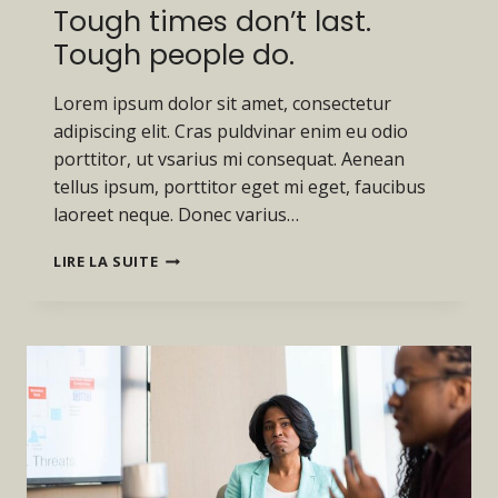
Tough times don’t last.
Tough people do.
Lorem ipsum dolor sit amet, consectetur
adipiscing elit. Cras puldvinar enim eu odio
porttitor, ut vsarius mi consequat. Aenean
tellus ipsum, porttitor eget mi eget, faucibus
laoreet neque. Donec varius…
TOUGH
LIRE LA SUITE
TIMES
DON’T
LAST.
TOUGH
PEOPLE
DO.