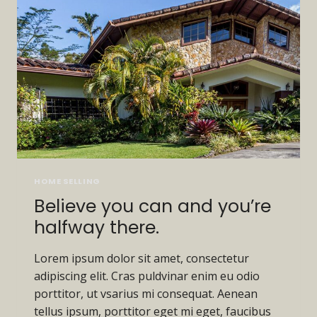
DOES
NOT
OWN
A
PIECE
OF
LAND.
HOME SELLING
Believe you can and you’re
halfway there.
Lorem ipsum dolor sit amet, consectetur
adipiscing elit. Cras puldvinar enim eu odio
porttitor, ut vsarius mi consequat. Aenean
tellus ipsum, porttitor eget mi eget, faucibus