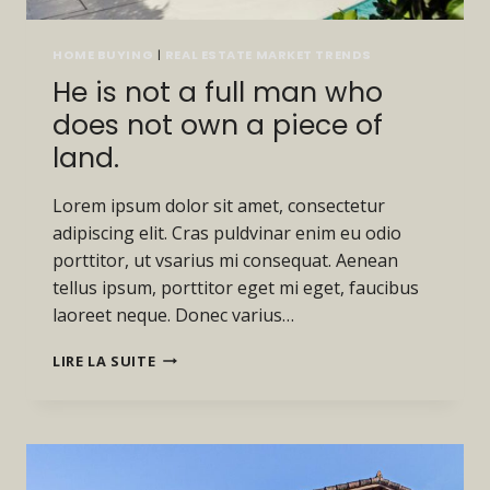
HOME BUYING
|
REAL ESTATE MARKET TRENDS
He is not a full man who
does not own a piece of
land.
Lorem ipsum dolor sit amet, consectetur
adipiscing elit. Cras puldvinar enim eu odio
porttitor, ut vsarius mi consequat. Aenean
tellus ipsum, porttitor eget mi eget, faucibus
laoreet neque. Donec varius…
HE
LIRE LA SUITE
IS
NOT
A
FULL
MAN
WHO