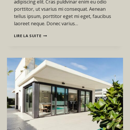
adipiscing elit. Cras puldvinar enim eu odio
porttitor, ut vsarius mi consequat. Aenean
tellus ipsum, porttitor eget mi eget, faucibus
laoreet neque. Donec varius…
REAL
LIRE LA SUITE
ESTATE
CANNOT
BE
LOST
OR
STOLEN,
NOR
CAN
IT
BE
CARRIED
AWAY.