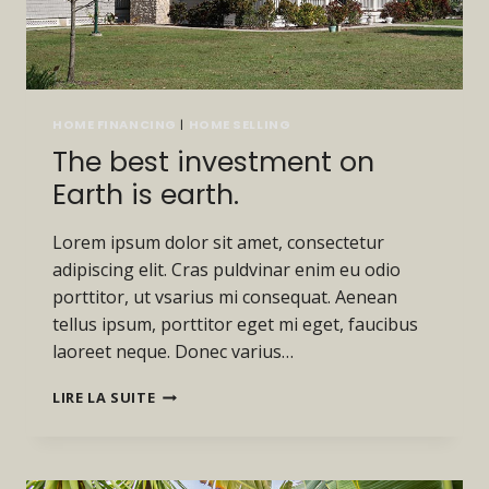
HOME FINANCING
|
HOME SELLING
The best investment on
Earth is earth.
Lorem ipsum dolor sit amet, consectetur
adipiscing elit. Cras puldvinar enim eu odio
porttitor, ut vsarius mi consequat. Aenean
tellus ipsum, porttitor eget mi eget, faucibus
laoreet neque. Donec varius…
THE
LIRE LA SUITE
BEST
INVESTMENT
ON
EARTH