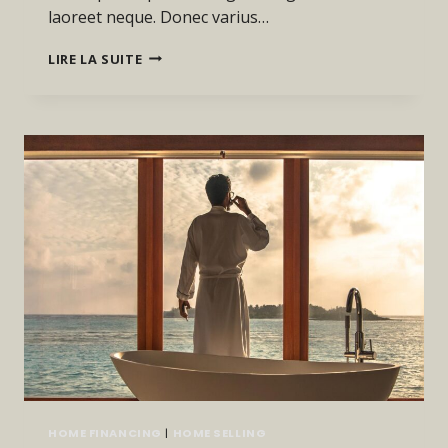
laoreet neque. Donec varius…
BELIEVE
LIRE LA SUITE
YOU
CAN
AND
YOU’RE
HALFWAY
THERE.
HOME FINANCING
|
HOME SELLING